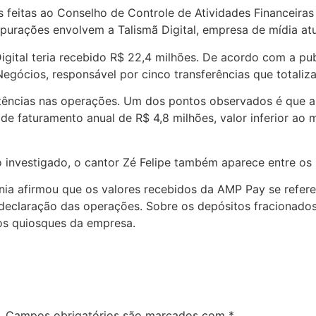
 feitas ao Conselho de Controle de Atividades Financeiras 
purações envolvem a Talismã Digital, empresa de mídia atu
gital teria recebido R$ 22,4 milhões. De acordo com a pub
gócios, responsável por cinco transferências que totaliza
istências nas operações. Um dos pontos observados é que
te de faturamento anual de R$ 4,8 milhões, valor inferior 
 investigado, o cantor Zé Felipe também aparece entre os 
ginia afirmou que os valores recebidos da AMP Pay se refe
 declaração das operações. Sobre os depósitos fracionados
nos quiosques da empresa.
.
Campos obrigatórios são marcados com
*