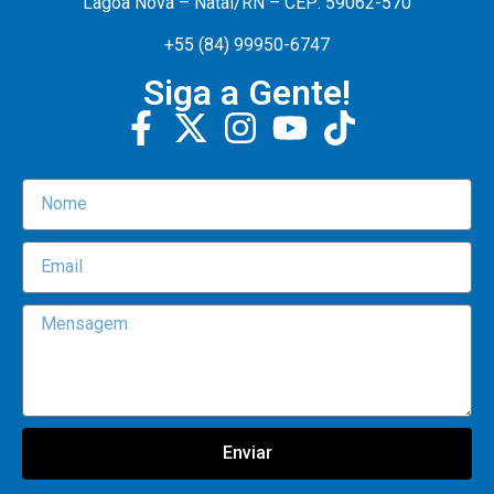
Lagoa Nova – Natal/RN – CEP: 59062-570
+55 (84) 99950-6747
Siga a Gente!
Enviar