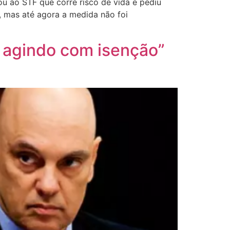
mou ao STF que corre risco de vida e pediu
o, mas até agora a medida não foi
á agindo com isenção”