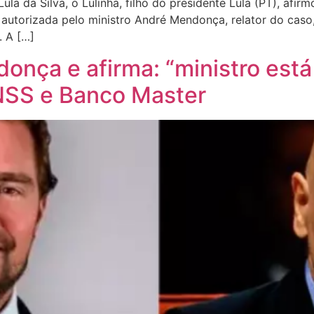
ula da Silva, o Lulinha, filho do presidente Lula (PT), afir
oi autorizada pelo ministro André Mendonça, relator do cas
 A […]
onça e afirma: “ministro est
NSS e Banco Master