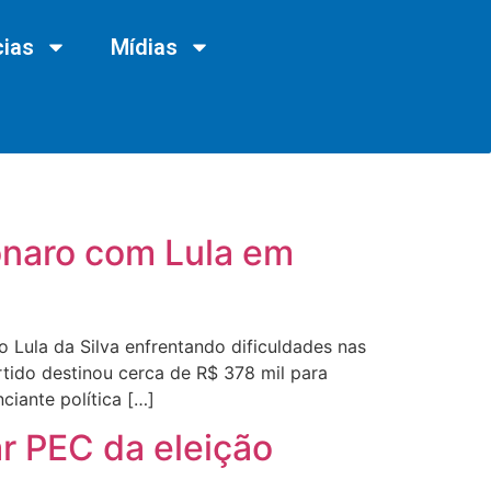
cias
Mídias
onaro com Lula em
 Lula da Silva enfrentando dificuldades nas
artido destinou cerca de R$ 378 mil para
iante política […]
ar PEC da eleição