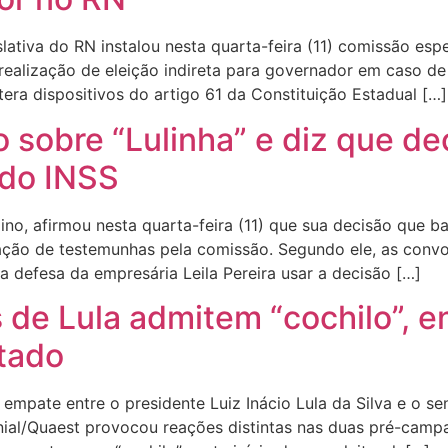
ativa do RN instalou nesta quarta-feira (11) comissão esp
 realização de eleição indireta para governador em caso d
era dispositivos do artigo 61 da Constituição Estadual […]
 sobre “Lulinha” e diz que d
do INSS
no, afirmou nesta quarta-feira (11) que sua decisão que ba
ação de testemunhas pela comissão. Segundo ele, as con
a defesa da empresária Leila Pereira usar a decisão […]
 de Lula admitem “cochilo”, e
ltado
empate entre o presidente Luiz Inácio Lula da Silva e o s
al/Quaest provocou reações distintas nas duas pré-campan