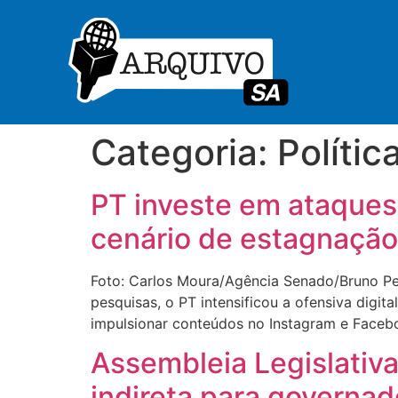
Categoria:
Polític
PT investe em ataques
cenário de estagnação
Foto: Carlos Moura/Agência Senado/Bruno Per
pesquisas, o PT intensificou a ofensiva digit
impulsionar conteúdos no Instagram e Facebo
Assembleia Legislativa
indireta para governa