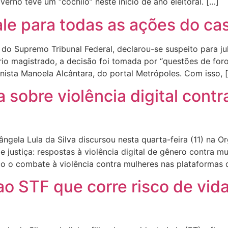
erno teve um “cochilo” neste início de ano eleitoral. […]
ale para todas as ações do c
, do Supremo Tribunal Federal, declarou-se suspeito para j
o magistrado, a decisão foi tomada por “questões de foro 
nista Manoela Alcântara, do portal Metrópoles. Com isso, 
 sobre violência digital cont
ngela Lula da Silva discursou nesta quarta-feira (11) na
 justiça: respostas à violência digital de gênero contra m
o o combate à violência contra mulheres nas plataformas dig
 ao STF que corre risco de vid