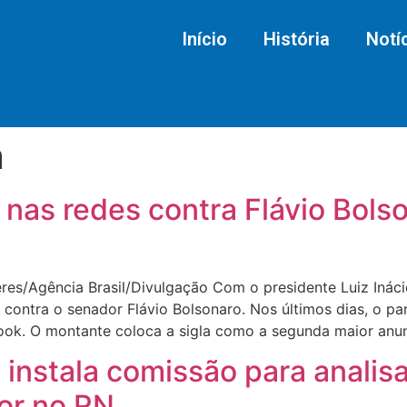
Início
História
Notí
a
 nas redes contra Flávio Bols
es/Agência Brasil/Divulgação Com o presidente Luiz Inácio
al contra o senador Flávio Bolsonaro. Nos últimos dias, o p
ok. O montante coloca a sigla como a segunda maior anunc
 instala comissão para analis
dor no RN