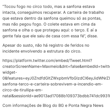
“Tocou fogo no circo todo, mas a sanfona estava
intacta, conseguimos recuperar. A carteira de trabalho
que estava dentro da sanfona queimou só as pontas,
mas não pegou fogo. O colete estava em cima da
sanfona e olha o que protegeu aqui: o terço. E aí a
gente fala que ele saiu de casa com essa fé”, disse.
Apesar do susto, não há registro de feridos no
incidente envolvendo a estrutura do circo.
https://platform.twitter.com/embed/Tweet.html?
creatorScreenName=Maxmeio&dnt=false&embedId=twitt
widget-
0&features=eyJ0ZndfdGltZWxpbmVfbGlzdCI6eyJidWNr
sanfona-terco-e-carteira-sobrevivem-a-incendio-em-
circo-de-tirullipa-em-
natal&sessionId=ae9013ad17088b109373bdbb741dc993
Com informações de Blog do BG e Ponta Negra News