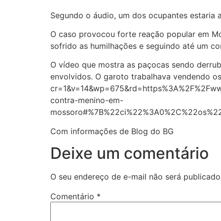
Segundo o áudio, um dos ocupantes estaria a
O caso provocou forte reação popular em Mos
sofrido as humilhações e seguindo até um c
O vídeo que mostra as paçocas sendo derruba
envolvidos. O garoto trabalhava vendendo o
cr=1&v=14&wp=675&rd=https%3A%2F%2Fwww.g
contra-menino-em-
mossoro#%7B%22ci%22%3A0%2C%22os%22
Com informações de Blog do BG
Deixe um comentário
O seu endereço de e-mail não será publicado
Comentário
*