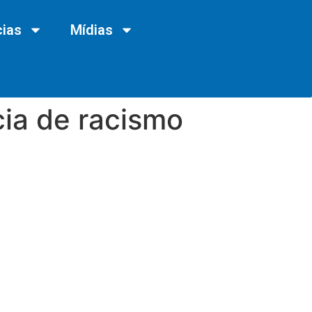
cias
Mídias
cia de racismo