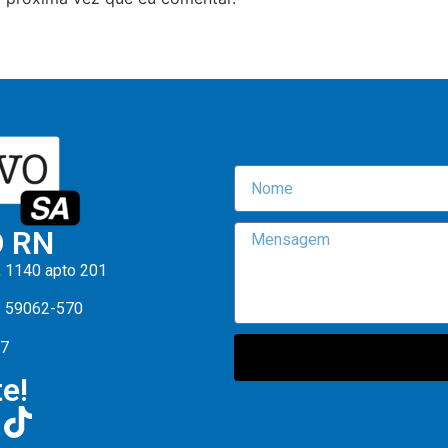
O RN
, 1140 apto 201
: 59062-570
47
e!