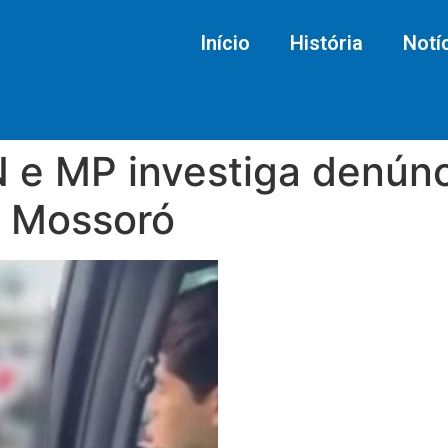
Início
História
Notí
N e MP investiga denún
m Mossoró