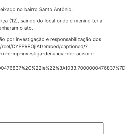
eixado no bairro Santo Antônio.
ça (12), saindo do local onde o menino teria
anharam o ato.
ão por investigação e responsabilização dos
om/reel/DYPP9EOjlAf/embed/captioned/?
n-e-mp-investiga-denuncia-de-racismo-
00476837%2C%22le%22%3A1033.7000000476837%7D