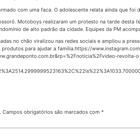
rmado com uma faca. O adolescente relata ainda que foi d
soró. Motoboys realizaram um protesto na tarde desta ter
ondomínio de alto padrão da cidade. Equipes da PM acomp
das no chão viralizou nas redes sociais e ampliou a press
s produtos para ajudar a família.https://www.instagram.c
randeponto.com.br&rp=%2Fnoticia%2Fvideo-revolta-o-r
%3A2514.2999999523163%2C%22ls%22%3A1033.70000
.
Campos obrigatórios são marcados com
*