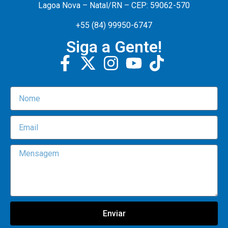
Lagoa Nova – Natal/RN – CEP: 59062-570
+55 (84) 99950-6747
Siga a Gente!
Enviar