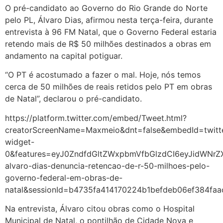
O pré-candidato ao Governo do Rio Grande do Norte
pelo PL, Álvaro Dias, afirmou nesta terça-feira, durante
entrevista à 96 FM Natal, que o Governo Federal estaria
retendo mais de R$ 50 milhões destinados a obras em
andamento na capital potiguar.
“O PT é acostumado a fazer o mal. Hoje, nós temos
cerca de 50 milhões de reais retidos pelo PT em obras
de Natal”, declarou o pré-candidato.
https://platform.twitter.com/embed/Tweet.html?
creatorScreenName=Maxmeio&dnt=false&embedId=twitt
widget-
0&features=eyJ0ZndfdGltZWxpbmVfbGlzdCI6eyJidWNr
alvaro-dias-denuncia-retencao-de-r-50-milhoes-pelo-
governo-federal-em-obras-de-
natal&sessionId=b4735fa414170224b1befdeb06ef384fa
Na entrevista, Álvaro citou obras como o Hospital
Municipal de Natal, o pontilhão de Cidade Nova e