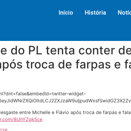
Início
História
Notí
e do PL tenta conter d
após troca de farpas e f
tml?dnt=false&embedId=twitter-widget-
I6eyJidWNrZXQiOltdLCJ2ZXJzaW9uIjpudWxsfSwidGZ3X2Z
esgaste entre Michelle e Flávio após troca de farpas e fal
ter.com/8UhYZgk5ce
2026