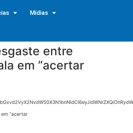
cias
Mídias
esgaste entre
ala em “acertar
vbGxvd2VyX2NvdW50X3N1bnNldCI6eyJidWNrZXQiOnRydWUs
a em “acertar