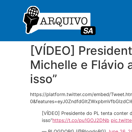
[VÍDEO] President
Michelle e Flávio 
isso”
https://platform.twitter.com/embed/Tweet.h
0&features=eyJ0ZndfdGltZWxpbmVfbGlzdC
[VÍDEO] Presidente do PL tenta conter d
isso”
https://t.co/pu1GOJ2DNb
pic.twit
— BLOGDOBG (@BlogdoBG)
June 26, 