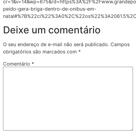
cr=1&v=14&wp=675&rd=https%3A%2F%2Fwww.grandepon
peido-gera-briga-dentro-de-onibus-em-
natal#%7B%22ci%22%3A0%2C%22os%22%3A2061.5%2C
Deixe um comentário
O seu endereço de e-mail não será publicado.
Campos
obrigatórios são marcados com
*
Comentário
*