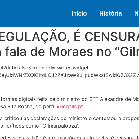
Início
História
N
EGULAÇÃO, É CENSURA”:
a fala de Moraes no “Gi
tml?dnt=false&embedId=twitter-widget-
I6eyJidWNrZXQiOltdLCJ2ZXJzaW9uIjpudWxsfSwidGZ3X2Z
taformas digitais feita pelo ministro do STF Alexandre de
sa Rita Rocha, do perfil
@legalis.pt
.
sta criticou as declarações do ministro e contestou a propo
or críticos como “Gilmarpalooza”.
es sociais. Não é a regulação das big techs, é censura do 