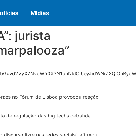
otícias
Mídias
 jurista
lmarpalooza”
vbGxvd2VyX2NvdW50X3N1bnNldCI6eyJidWNrZXQiOnRydWU
 Moraes no Fórum de Lisboa provocou reação
sta de regulação das big techs debatida
discurso livre nas redes sociais”, afirmou