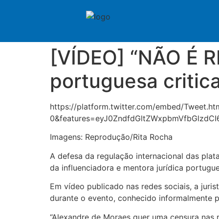
[VÍDEO] “NÃO É R
portuguesa critic
https://platform.twitter.com/embed/Tweet.h
0&features=eyJ0ZndfdGltZWxpbmVfbGlzdC
Imagens: Reprodução/Rita Rocha
A defesa da regulação internacional das pla
da influenciadora e mentora jurídica portugue
Em vídeo publicado nas redes sociais, a juri
durante o evento, conhecido informalmente p
“Alexandre de Moraes quer uma censura nas red