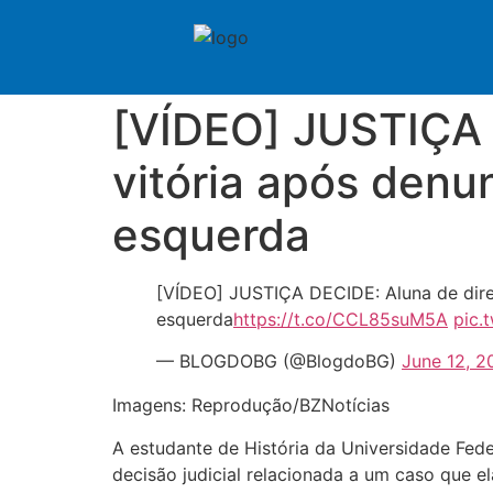
[VÍDEO] JUSTIÇA 
vitória após denu
esquerda
[VÍDEO] JUSTIÇA DECIDE: Aluna de direi
esquerda
https://t.co/CCL85suM5A
pic.
— BLOGDOBG (@BlogdoBG)
June 12, 2
Imagens: Reprodução/BZNotícias
A estudante de História da Universidade Feder
decisão judicial relacionada a um caso que e