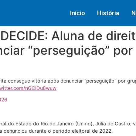
Início
História
N
DECIDE: Aluna de direi
nciar “perseguição” por
ta consegue vitória após denunciar “perseguição” por gru
twitter.com/nGCiDu8wuw
026
al do Estado do Rio de Janeiro (Unirio), Julia de Castro, 
la denunciou durante o período eleitoral de 2022.