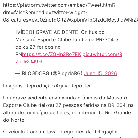
https://platform.twitter.com/embed/Tweet.html?
dnt=false&embedId=twitter-widget-
0&features=eyJ0ZndfdGltZWxpbmVfbGlzdCI6eyJidWNr
[VÍDEO] GRAVE ACIDENTE: Ônibus do
Mossoró Esporte Clube tomba na BR-304 e
deixa 27 feridos no
RN
https://t.co/ZGHn2Ro7EK
pic.twitter.com/3
ZeU6vM9FU
— BLOGDOBG (@BlogdoBG)
June 15, 2026
Imagens: Reprodução/Águia Repórter
Um grave acidente envolvendo o ônibus do Mossoró
Esporte Clube deixou 27 pessoas feridas na BR-304, na
altura do município de Lajes, no interior do Rio Grande
do Norte.
O veículo transportava integrantes da delegação