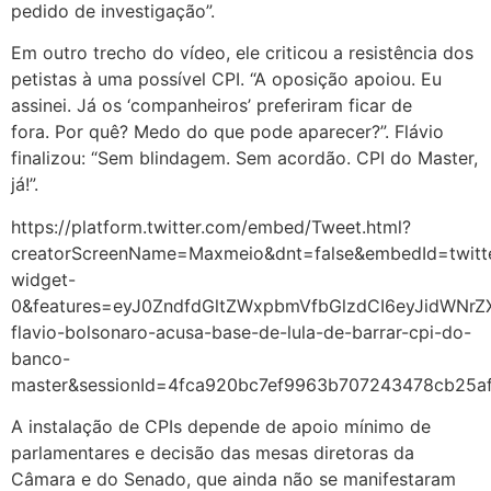
pedido de investigação”.
Em outro trecho do vídeo, ele criticou a resistência dos
petistas à uma possível CPI. “A oposição apoiou. Eu
assinei. Já os ‘companheiros’ preferiram ficar de
fora. Por quê? Medo do que pode aparecer?”. Flávio
finalizou: “Sem blindagem. Sem acordão. CPI do Master,
já!”.
https://platform.twitter.com/embed/Tweet.html?
creatorScreenName=Maxmeio&dnt=false&embedId=twitt
widget-
0&features=eyJ0ZndfdGltZWxpbmVfbGlzdCI6eyJidWNr
flavio-bolsonaro-acusa-base-de-lula-de-barrar-cpi-do-
banco-
master&sessionId=4fca920bc7ef9963b707243478cb25a
A instalação de CPIs depende de apoio mínimo de
parlamentares e decisão das mesas diretoras da
Câmara e do Senado, que ainda não se manifestaram