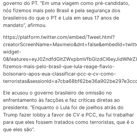
governo do PT. “Em uma viagem como pré-candidato,
nós fizemos mais pelo Brasil e pela segurança dos
brasileiros do que o PT e Lula em seus 17 anos de
mandato”, afirmou.
https://platform.twitter.com/embed/Tweet.html?
creatorScreenName=Maxmeio&dnt=false&embedId=twitt
widget-
0&features=eyJ0ZndfdGltZWxpbmVfbGlzdCI6eyJidWNr
fizemos-mais-pelo-brasil-que-lula-reage-flavio-
bolsonaro-apos-eua-classificar-pcc-e-cv-como-
terroristas&sessionId=a7cba68bf62be36a902be297e3c
Ele acusou o governo brasileiro de omissão no
enfrentamento às facções e fez críticas diretas ao
presidente. “Enquanto o Lula foi de joelhos atrás do
Trump fazer lobby a favor de CV e PCC, eu fui trabalhar
para que eles fossem tratados como terroristas, que é o
que eles são”.