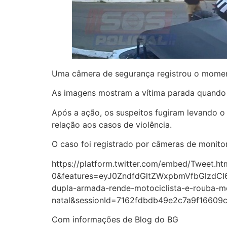
Uma câmera de segurança registrou o momen
As imagens mostram a vítima parada quando 
Após a ação, os suspeitos fugiram levando 
relação aos casos de violência.
O caso foi registrado por câmeras de monito
https://platform.twitter.com/embed/Tweet.
0&features=eyJ0ZndfdGltZWxpbmVfbGlzdC
dupla-armada-rende-motociclista-e-rouba-m
natal&sessionId=7162fdbdb49e2c7a9f1660
Com informações de Blog do BG