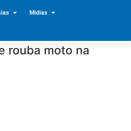
cias
Mídias
 e rouba moto na