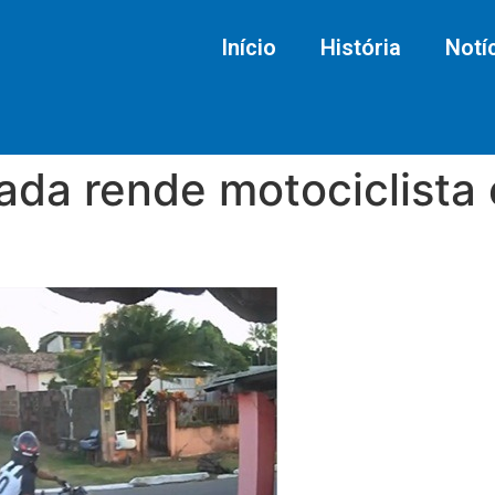
Início
História
Notí
ada rende motociclista