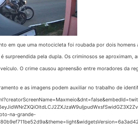
to em que uma motocicleta foi roubada por dois homens 
é surpreendida pela dupla. Os criminosos se aproximam, a
o veículo. O crime causou apreensão entre moradores da 
ramento e as imagens podem auxiliar no trabalho de identi
html?creatorScreenName=Maxmeio&dnt=false&embedId=twit
I6eyJidWNrZXQiOltdLCJ2ZXJzaW9uIjpudWxsfSwidGZ3X2Z
oto-na-grande-
9c80b9ef711be52d9a&theme=light&widgetsVersion=6a3a