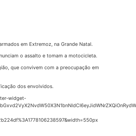
armados em Extremoz, na Grande Natal.
nunciam o assalto e tomam a motocicleta.
região, que convivem com a preocupação em
ficação dos envolvidos.
ter-widget-
vbGxvd2VyX2NvdW50X3N1bnNldCI6eyJidWNrZXQiOnRydWU
d42b224df%3A1778106238597&width=550px