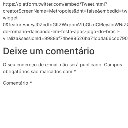
https://platform.twitter.com/embed/Tweet.html?
creatorScreenName=Metropoles&dnt=false&embedId=twi
widget-
0&features=eyJ0ZndfdGltZWxpbmVfbGlzdCI6eyJidWNr
de-romario-dancando-em-festa-apos-jogo-do-brasil-
viraliza&sessionId=9988af74be89526ba71cb4a66ccb7
Deixe um comentário
O seu endereço de e-mail não será publicado.
Campos
obrigatórios são marcados com
*
Comentário
*