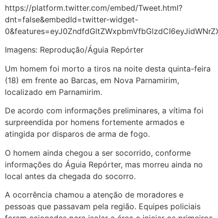
https://platform.twitter.com/embed/Tweet.html?
dnt=false&embedId=twitter-widget-
0&features=eyJ0ZndfdGltZWxpbmVfbGlzdCI6eyJidWNr
Imagens: Reprodução/Águia Repórter
Um homem foi morto a tiros na noite desta quinta-feira
(18) em frente ao Barcas, em Nova Parnamirim,
localizado em Parnamirim.
De acordo com informações preliminares, a vítima foi
surpreendida por homens fortemente armados e
atingida por disparos de arma de fogo.
O homem ainda chegou a ser socorrido, conforme
informações do Águia Repórter, mas morreu ainda no
local antes da chegada do socorro.
A ocorrência chamou a atenção de moradores e
pessoas que passavam pela região. Equipes policiais
foram acionadas para isolar a área e iniciar os primeiros