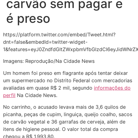
carvão sem pagar e
é preso
https://platform.twitter.com/embed/Tweet.html?
dnt=false&embedId=twitter-widget-
1&features=eyJ0ZndfdGltZWxpbmVfbGlzdCI6eyJidWNr
Imagens: Reprodução/Na Cidade News
Um homem foi preso em flagrante após tentar deixar
um supermercado no Distrito Federal com mercadorias
avaliadas em quase R$ 2 mil, segundo
informações do
perfil
Na Cidade News.
No carrinho, o acusado levava mais de 3,6 quilos de
picanha, peças de cupim, linguiça, queijo coalho, sacos
de carvão vegetal e 36 garrafas de cerveja, além de
itens de higiene pessoal. O valor total da compra
chegou a R$ 1.993,80.