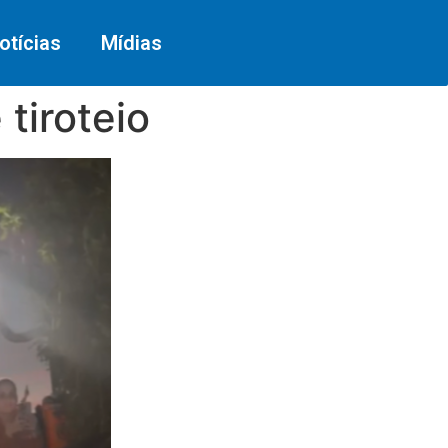
otícias
Mídias
tiroteio