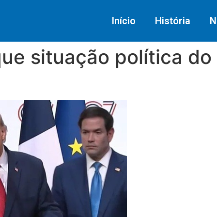
Início
História
N
e situação política do 