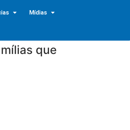
cias
Mídias
mílias que