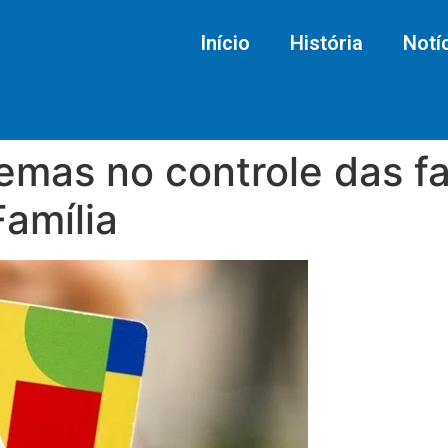
Início
História
Notí
mas no controle das fa
amília