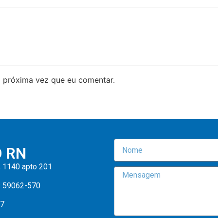
 próxima vez que eu comentar.
O RN
, 1140 apto 201
: 59062-570
47