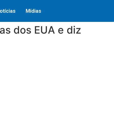
otícias
Mídias
cas dos EUA e diz