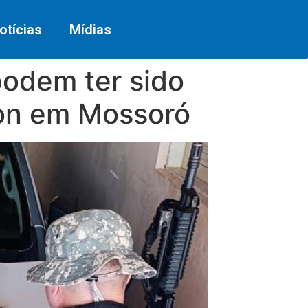
otícias
Mídias
 podem ter sido
on em Mossoró