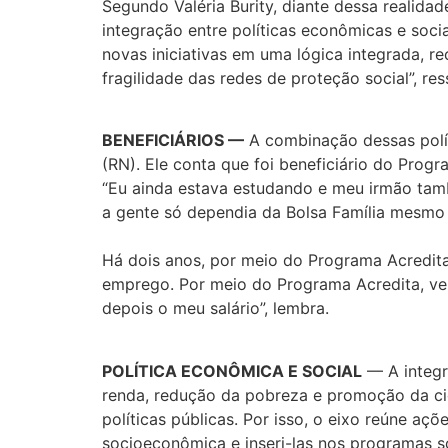
Segundo Valéria Burity, diante dessa realidad
integração entre políticas econômicas e socia
novas iniciativas em uma lógica integrada, r
fragilidade das redes de proteção social”, ress
BENEFICIÁRIOS —
A combinação dessas políti
(RN). Ele conta que foi beneficiário do Pr
“Eu ainda estava estudando e meu irmão tamb
a gente só dependia da Bolsa Família mesmo p
Há dois anos, por meio do Programa Acredita
emprego. Por meio do Programa Acredita, vei
depois o meu salário”, lembra.
POLÍTICA ECONÔMICA E SOCIAL
— A integr
renda, redução da pobreza e promoção da ci
políticas públicas. Por isso, o eixo reúne aç
socioeconômica e inseri-las nos programas so