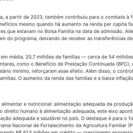
, a partir de 2023, também contribuiu para o combate à f
fícios mesmo quando há aumento na renda per capita famil
es que estavam no Bolsa Família na data de admissão. Alé
am do programa, deixando de receber as transferências de 
u, em média, 20,7 milhões de famílias — cerca de 54 mil
ntares, como o Benefício de Prestação Continuada (BPC), o
lário minímo, reforçaram esse efeito. Além disso, o control
amílias. O aumento da renda das famílias e a baixa inflaç
alimentar e nutricional: alimentação adequada da produç
 direito humano à alimentação adequada, este eixo apont
ntação adequada e saudável no país. O destaque é para o for
ama Nacional de Fortalecimento da Agricultura Familiar (Pr
ando R$ 61,5 bilhões em crédito — crescimento expressivo