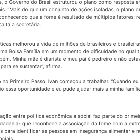
e, o Governo do Brasil estruturou o plano como resposta em
is. “Mais do que um conjunto de ações isoladas, o plano org
econhecendo que a fome é resultado de múltiplos fatores: r
alta a secretária.
cas melhorou a vida de milhões de brasileiros e brasileira
ograma Bolsa Família em um momento de dificuldade no qua
ém. Minha mãe é diarista e meu pai é pedreiro e não esta
ara se sustentar”, afirma.
 no Primeiro Passo, Ivan começou a trabalhar. “Quando eu 
o essa oportunidade e eu pude ajudar mais a minha família
ação entre política econômica e social faz parte do primei
dadania- que reconhece a associação da fome com a extre
ões para identificar as pessoas em insegurança alimentar e n
ciais.