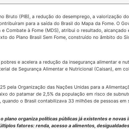
o Bruto (PIB), a redução do desemprego, a valorização do 
ontribuíram para a saída do Brasil do Mapa da Fome. O Gov
a e Combate à Fome (MDS), atribui o resultado, alcançado
texto do Plano Brasil Sem Fome, construído no âmbito do S
s pobres e acelera a redução da insegurança alimentar e nut
terial de Segurança Alimentar e Nutricional (Caisan), em c
5 pela Organização das Nações Unidas para a Alimentação 
aixo do patamar de 2,5% da população em risco de subnutr
, quando o Brasil contabilizava 33 milhões de pessoas em 
 plano organiza políticas públicas já existentes e novas i
iplos fatores: renda, acesso a alimentos, desigualdades 