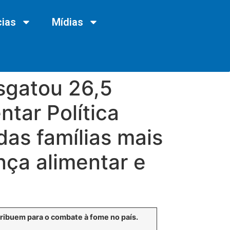
cias
Mídias
esgatou 26,5
tar Política
as famílias mais
nça alimentar e
tribuem para o combate à fome no país.