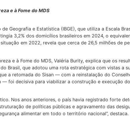
breza e à Fome do MDS
 de Geografia e Estatística (IBGE), que utiliza a Escala Bra
ingia 3,2% dos domicílios brasileiros em 2024, o equivalen
ituação em 2022, revela que cerca de 26,5 milhões de pe
reza e à Fome do MDS, Valéria Burity, explica que os resu
do Brasil, que adotou uma rota estratégica com vistas a
ma que a retomada do Sisan — com a reinstalação do Consel
n — foi decisiva para viabilizar a construção e execução d
ico. Nos anos anteriores, o país havia registrado forte d
ruturação de políticas públicas e agravamento das desigu
gurança alimentar em todo o território nacional”, destaca.