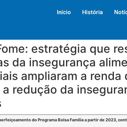
Início
História
Notí
Fome: estratégia que r
s da insegurança alimen
ais ampliaram a renda d
 a redução da insegura
s
perfeiçoamento do Programa Bolsa Família a partir de 2023, con