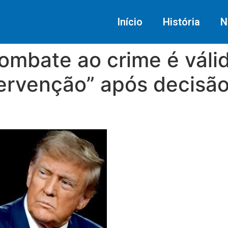
Início
História
N
ombate ao crime é válid
tervenção” após decisã