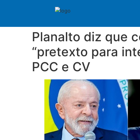
Planalto diz que c
“pretexto para in
PCC e CV