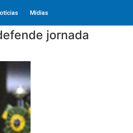
otícias
Mídias
 defende jornada