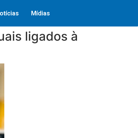
otícias
Mídias
uais ligados à