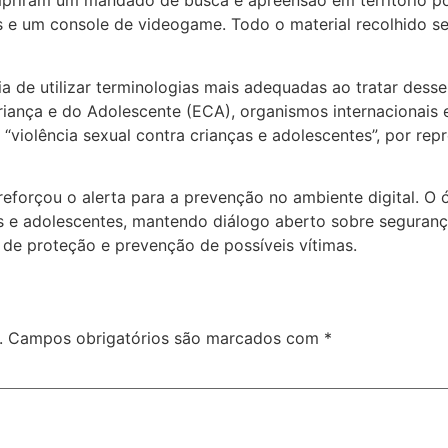
umpriram um mandado de busca e apreensão em território po
s e um console de videogame. Todo o material recolhido ser
ia de utilizar terminologias mais adequadas ao tratar dess
Criança e do Adolescente (ECA), organismos internacionais
 “violência sexual contra crianças e adolescentes”, por re
forçou o alerta para a prevenção no ambiente digital. O ó
s e adolescentes, mantendo diálogo aberto sobre seguranç
 de proteção e prevenção de possíveis vítimas.
.
Campos obrigatórios são marcados com
*