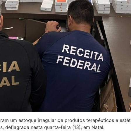
raram um estoque irregular de produtos terapêuticos e esté
 deflagrada nesta quarta-feira (13), em Natal.