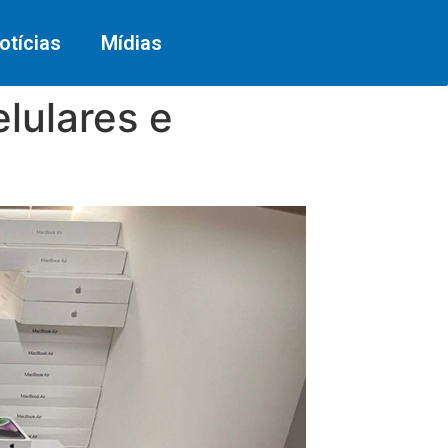
otícias
Mídias
lulares e