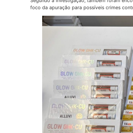
Segundo a investigação, também foram encont
foco da apuração para possíveis crimes contr