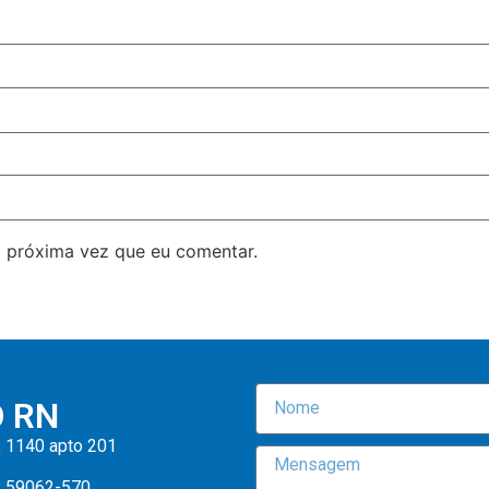
 próxima vez que eu comentar.
O RN
, 1140 apto 201
: 59062-570