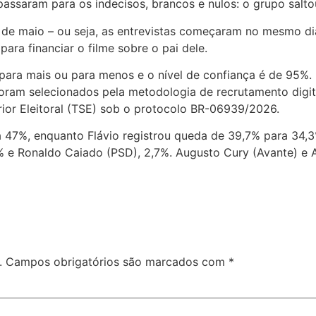
passaram para os indecisos, brancos e nulos: o grupo salt
18 de maio – ou seja, as entrevistas começaram no mesmo di
ara financiar o filme sobre o pai dele.
ara mais ou para menos e o nível de confiança é de 95%. F
oram selecionados pela metodologia de recrutamento digital 
rior Eleitoral (TSE) sob o protocolo BR-06939/2026.
ra 47%, enquanto Flávio registrou queda de 39,7% para 34
 e Ronaldo Caiado (PSD), 2,7%. Augusto Cury (Avante) e 
.
Campos obrigatórios são marcados com
*