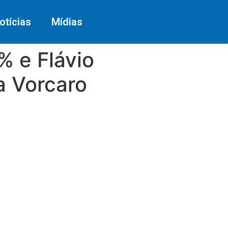
otícias
Mídias
% e Flávio
a Vorcaro