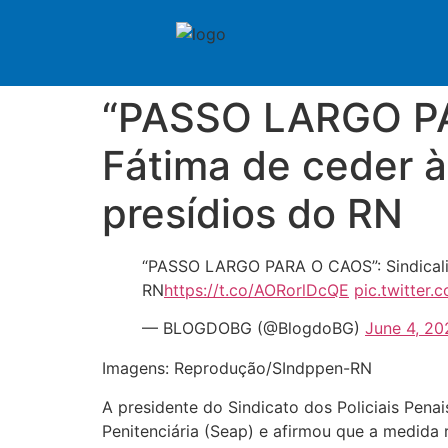
“PASSO LARGO PAR
Fátima de ceder à
presídios do RN
“PASSO LARGO PARA O CAOS”: Sindicalis
RN
https://t.co/AORorlDcQE
pic.twitter
— BLOGDOBG (@BlogdoBG)
June 4, 20
Imagens: Reprodução/SIndppen-RN
A presidente do Sindicato dos Policiais Penai
Penitenciária (Seap) e afirmou que a medida 