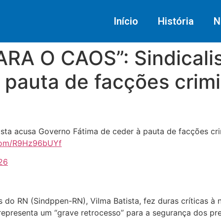
Início
História
N
A O CAOS”: Sindicalis
 pauta de facções crim
ta acusa Governo Fátima de ceder à pauta de facções cri
.com/R9Hz96bUYf
26
s do RN (Sindppen-RN), Vilma Batista, fez duras críticas à
representa um “grave retrocesso” para a segurança dos pre