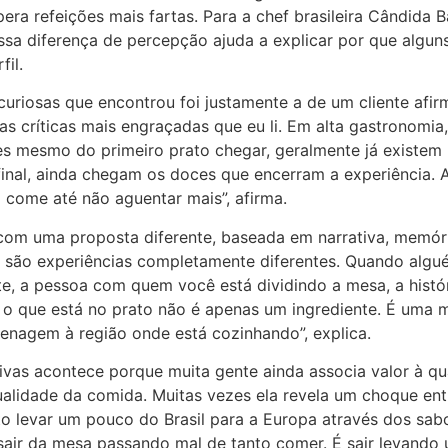
era refeições mais fartas. Para a chef brasileira Cândida B
essa diferença de percepção ajuda a explicar por que algun
il.
uriosas que encontrou foi justamente a de um cliente afi
das críticas mais engraçadas que eu li. Em alta gastronomia
es mesmo do primeiro prato chegar, geralmente já existem
 final, ainda chegam os doces que encerram a experiência. 
 come até não aguentar mais”, afirma.
com uma proposta diferente, baseada em narrativa, memória 
 são experiências completamente diferentes. Quando alguém
, a pessoa com quem você está dividindo a mesa, a históri
 o que está no prato não é apenas um ingrediente. É uma m
enagem à região onde está cozinhando”, explica.
as acontece porque muita gente ainda associa valor à quan
ualidade da comida. Muitas vezes ela revela um choque ent
o levar um pouco do Brasil para a Europa através dos sabor
 sair da mesa passando mal de tanto comer. É sair levan