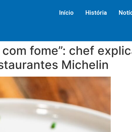
Início
História
Notí
 com fome”: chef explic
staurantes Michelin