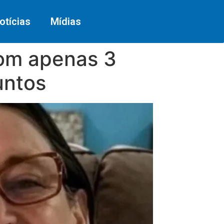
otícias
Mídias
com apenas 3
untos