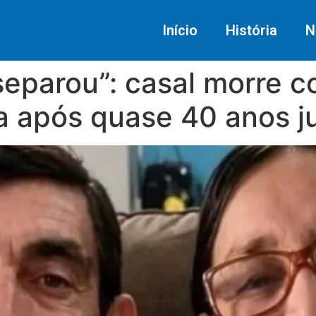
Início
História
N
separou”: casal morre 
a após quase 40 anos j