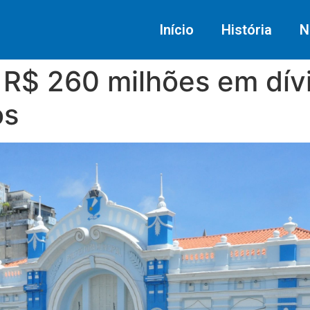
Início
História
N
r R$ 260 milhões em dí
os