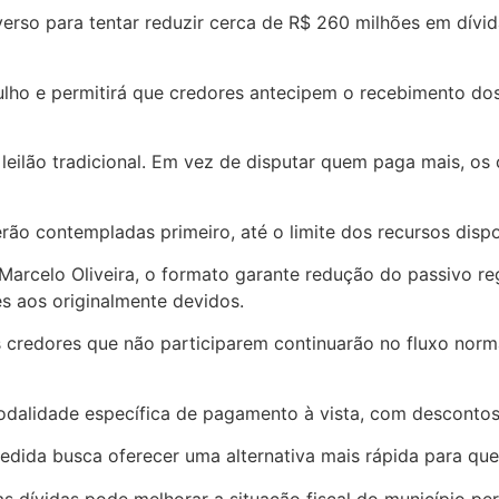
reverso para tentar reduzir cerca de R$ 260 milhões em dív
ulho e permitirá que credores antecipem o recebimento do
leilão tradicional. Em vez de disputar quem paga mais, os
ão contempladas primeiro, até o limite dos recursos disp
Marcelo Oliveira, o formato garante redução do passivo reg
es aos originalmente devidos.
os credores que não participarem continuarão no fluxo nor
odalidade específica de pagamento à vista, com descontos
edida busca oferecer uma alternativa mais rápida para qu
s dívidas pode melhorar a situação fiscal do município pe