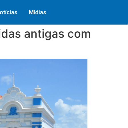
otícias
Mídias
vidas antigas com