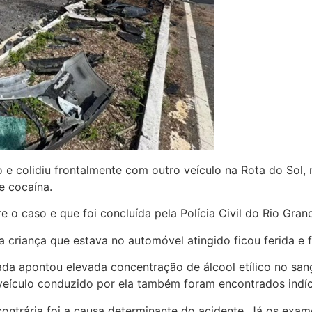
e colidiu frontalmente com outro veículo na Rota do Sol, 
e cocaína.
e o caso e que foi concluída pela Polícia Civil do Rio Gran
 criança que estava no automóvel atingido ficou ferida e 
ada apontou elevada concentração de álcool etílico no sa
 veículo conduzido por ela também foram encontrados indí
 contrária foi a causa determinante do acidente. Já os exa