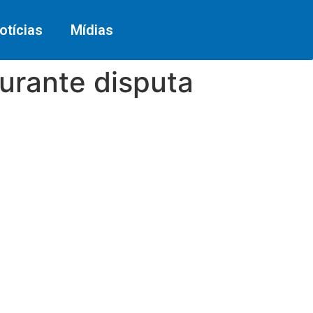
otícias
Mídias
durante disputa