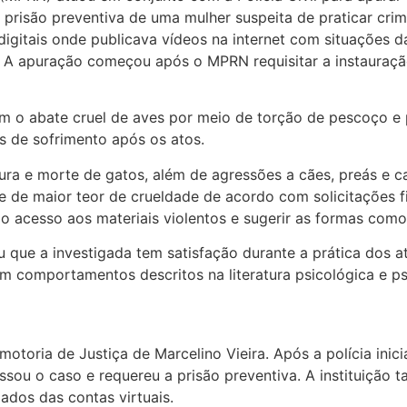
a prisão preventiva de uma mulher suspeita de praticar cri
gitais onde publicava vídeos na internet com situações da v
s. A apuração começou após o MPRN requisitar a instauração
m o abate cruel de aves por meio de torção de pescoço e 
 de sofrimento após os atos.
ra e morte de gatos, além de agressões a cães, preás e cap
e de maior teor de crueldade de acordo com solicitações f
o acesso aos materiais violentos e sugerir as formas como
ue a investigada tem satisfação durante a prática dos ato
om comportamentos descritos na literatura psicológica e p
toria de Justiça de Marcelino Vieira. Após a polícia inic
ou o caso e requereu a prisão preventiva. A instituição 
ados das contas virtuais.