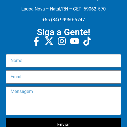
Lagoa Nova – Natal/RN – CEP: 59062-570
+55 (84) 99950-6747
Siga a Gente!
Enviar