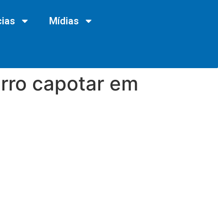
cias
Mídias
arro capotar em