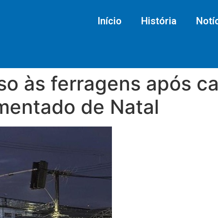
Início
História
Notí
eso às ferragens após c
mentado de Natal