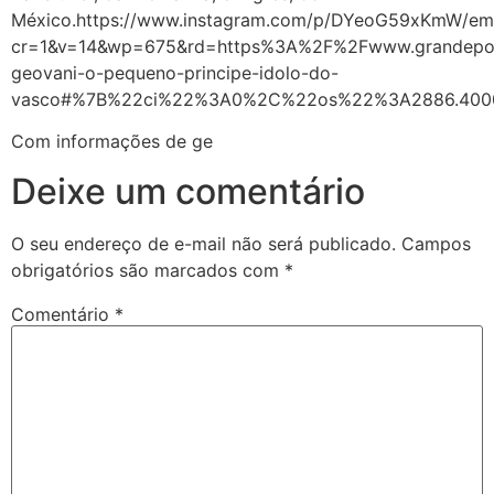
México.https://www.instagram.com/p/DYeoG59xKmW/em
cr=1&v=14&wp=675&rd=https%3A%2F%2Fwww.grandepon
geovani-o-pequeno-principe-idolo-do-
vasco#%7B%22ci%22%3A0%2C%22os%22%3A2886.40
Com informações de ge
Deixe um comentário
O seu endereço de e-mail não será publicado.
Campos
obrigatórios são marcados com
*
Comentário
*