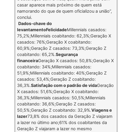
casar aparece mais próximo de quem está
namorando do que de quem oficializou a união”,
conclui.
Dados-chave do
levantamentoFelicidade
Millennials casados:
75,2%;Millennials coabitando: 62,3%;Geração X
casados: 76%;Geração X coabitando:
60,9%;Geração Z casados: 73,3%;Geração Z
coabitando: 65,2%.
Segurança
financeira
Geração X casados: 50,8%;Geração X
coabitando: 34%;Millennials casados:
51,9%;Millennials coabitando: 40%;Geração Z
casados: 53,4%;Geração Z coabitando:
36,3%.
Satisfação com o padrão de vida
Geração
X casados: 51,6%;Geração X coabitando:
36,3%;Millennials casados: 50,5%;Millennials
coabitando: 36,6%;Geração Z casados:
50,5%;Geração Z coabitando: 32,9%.
Viagens e
lazer
73,8% dos casados da Geração Z viajaram
a lazer no último ano;61% dos coabitantes da
Geração Z viajaram a lazer no mesmo