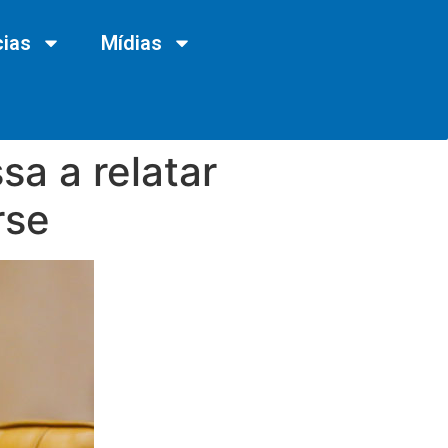
cias
Mídias
a a relatar
rse