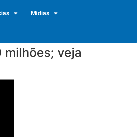
cias
Mídias
 milhões; veja