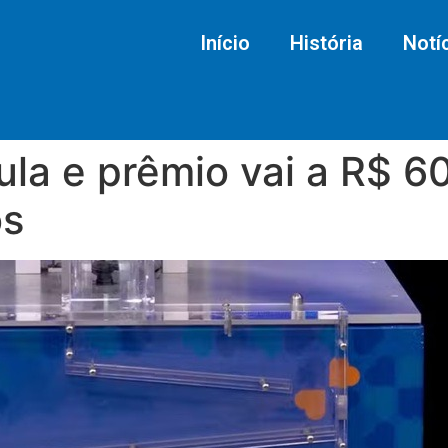
Início
História
Notí
a e prêmio vai a R$ 60
os