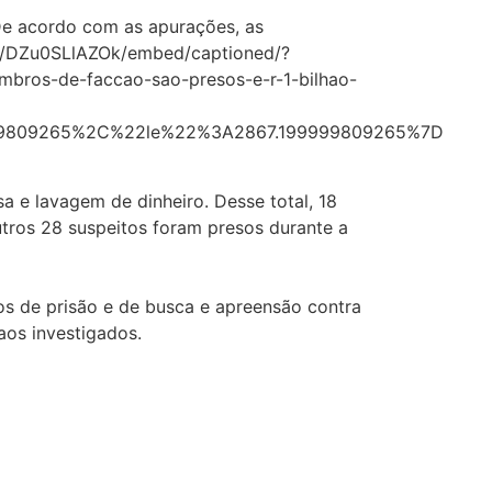
 De acordo com as apurações, as
eel/DZu0SLlAZOk/embed/captioned/?
os-de-faccao-sao-presos-e-r-1-bilhao-
9809265%2C%22le%22%3A2867.199999809265%7D
 e lavagem de dinheiro. Desse total, 18
tros 28 suspeitos foram presos durante a
s de prisão e de busca e apreensão contra
aos investigados.