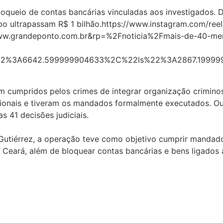
 bloqueio de contas bancárias vinculadas aos investigados.
upo ultrapassam R$ 1 bilhão.https://www.instagram.com/r
grandeponto.com.br&rp=%2Fnoticia%2Fmais-de-40-membr
22%3A6642.599999904633%2C%22ls%22%3A2867.19999
cumpridos pelos crimes de integrar organização criminosa
sionais e tiveram os mandados formalmente executados. Ou
 41 decisões judiciais.
utiérrez, a operação teve como objetivo cumprir mandado
Ceará, além de bloquear contas bancárias e bens ligados 