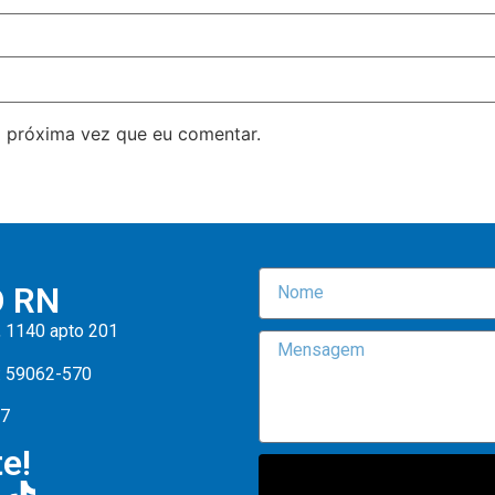
 próxima vez que eu comentar.
O RN
, 1140 apto 201
: 59062-570
47
e!