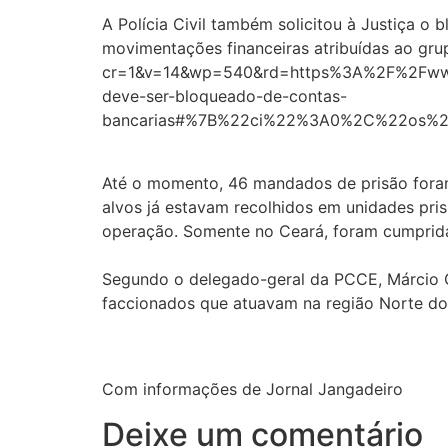
A Polícia Civil também solicitou à Justiça o
movimentações financeiras atribuídas ao gr
cr=1&v=14&wp=540&rd=https%3A%2F%2Fwww.
deve-ser-bloqueado-de-contas-
bancarias#%7B%22ci%22%3A0%2C%22os%
Até o momento, 46 mandados de prisão foram 
alvos já estavam recolhidos em unidades pri
operação. Somente no Ceará, foram cumpridas
Segundo o delegado-geral da PCCE, Márcio G
faccionados que atuavam na região Norte do 
Com informações de Jornal Jangadeiro
Deixe um comentário