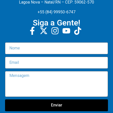
Lagoa Nova – Natal/RN – CEP: 59062-570
+55 (84) 99950-6747
Siga a Gente!
Enviar