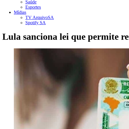
Saúde
Esportes
Mídias
TV ArquivoSA
Spotify SA
Lula sanciona lei que permite 