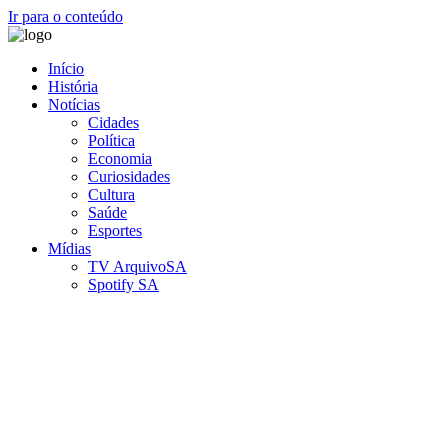
Ir para o conteúdo
Início
História
Notícias
Cidades
Política
Economia
Curiosidades
Cultura
Saúde
Esportes
Mídias
TV ArquivoSA
Spotify SA