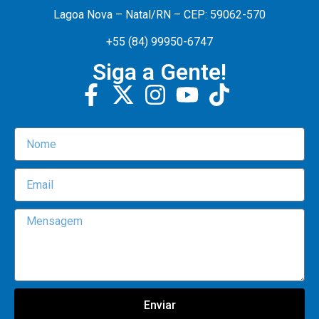
Lagoa Nova – Natal/RN – CEP: 59062-570
+55 (84) 99950-6747
Siga a Gente!
Enviar