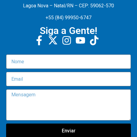
Lagoa Nova – Natal/RN – CEP: 59062-570
+55 (84) 99950-6747
Siga a Gente!
Enviar