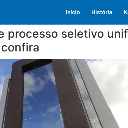
Início
História
N
e processo seletivo un
 confira