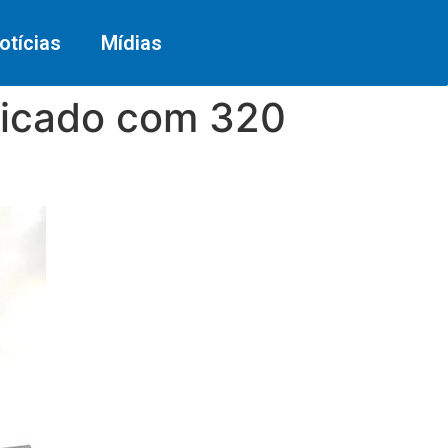
otícias
Mídias
ificado com 320