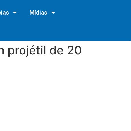
cias
Mídias
projétil de 20